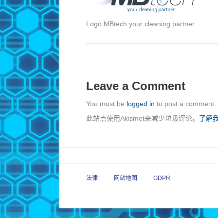
Logo MBtech your cleaning partner
Leave a Comment
You must be
logged in
to post a comment.
此站点使用Akismet来减少垃圾评论。
了解
法律
网站地图
GDPR