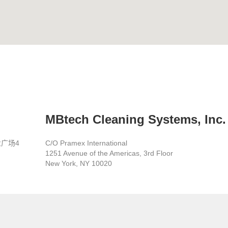
MBtech Cleaning Systems, Inc.
业广场4
C/O Pramex International
1251 Avenue of the Americas, 3rd Floor
New York, NY 10020