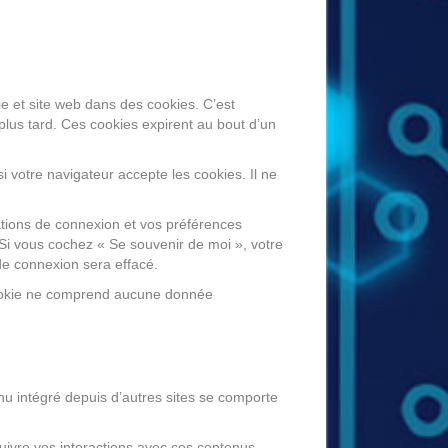
e et site web dans des cookies. C’est
plus tard. Ces cookies expirent au bout d’un
 votre navigateur accepte les cookies. Il ne
tions de connexion et vos préférences
 Si vous cochez « Se souvenir de moi », votre
e connexion sera effacé.
 cookie ne comprend aucune donnée
nu intégré depuis d’autres sites se comporte
suivre vos interactions avec ces contenus