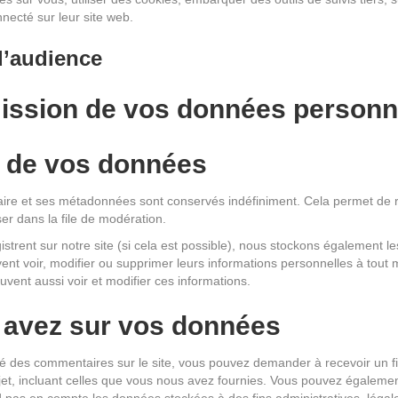
ecté sur leur site web.
d’audience
smission de vos données personn
 de vos données
aire et ses métadonnées sont conservés indéfiniment. Cela permet de
ser dans la file de modération.
nregistrent sur notre site (si cela est possible), nous stockons égalemen
 peuvent voir, modifier ou supprimer leurs informations personnelles à tou
euvent aussi voir et modifier ces informations.
 avez sur vos données
sé des commentaires sur le site, vous pouvez demander à recevoir un f
jet, incluant celles que vous nous avez fournies. Vous pouvez égalem
pas en compte les données stockées à des fins administratives, légale