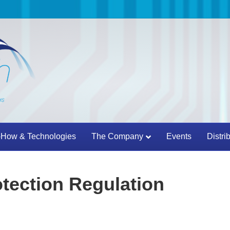
How & Technologies
The Company
Events
Distri
tection Regulation