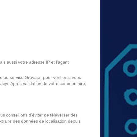
s aussi votre adresse IP et l’agent
au service Gravatar pour vérifier si vous
rivacy/. Après validation de votre commentaire,
ous conseillons d’éviter de téléverser des
traire des données de localisation depuis