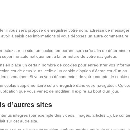
e, il vous sera proposé d’enregistrer votre nom, adresse de messageri
 avoir à saisir ces informations si vous déposez un autre commentaire 
ectez sur ce site, un cookie temporaire sera créé afin de déterminer si
a supprimé automatiquement à la fermeture de votre navigateur.
s en place un certain nombre de cookies pour enregistrer vos informa
xion est de deux jours, celle d’un cookie d’option d’écran est d’un an.
deux semaines. Si vous vous déconnectez de votre compte, le cookie d
, un cookie supplémentaire sera enregistré dans votre navigateur. Ce
publication que vous venez de modifier. Il expire au bout d’un jour.
 d’autres sites
contenus intégrés (par exemple des vidéos, images, articles…). Le conte
it sur cet autre site.
s sur vous, utiliser des cookies, embarquer des outils de suivis tiers, 